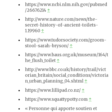
https://www.ncbi.nlm.nih.gov/pubmed
/26676214
↑
http://www.nature.com/news/the-
secret-history-of-ancient-toilets-
1.19960
↑
https://www.tudorsociety.com/groom-
stool-sarah-bryson/
↑
https://www.baus.org.uk/museum/164/t
he_flush_toilet
↑
http://www.bbc.co.uk/history/trail/vict
orian_britain/social_conditions/victoria
n_urban_planning_04.shtml
↑
https://www.lillipad.co.nz/
↑
https://www.squattypotty.com
↑
« Personne qui apporte soutien et