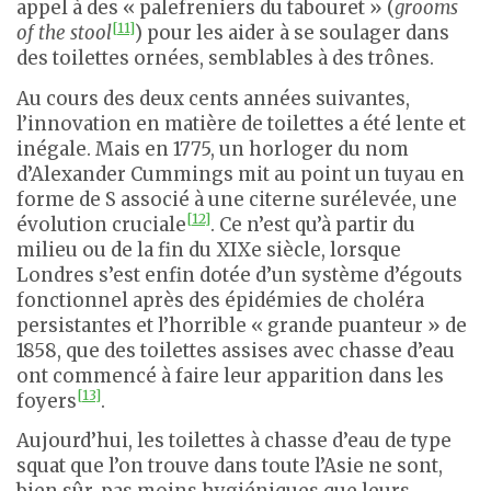
appel à des « palefreniers du tabouret » (
grooms
[11]
of the stool
) pour les aider à se soulager dans
des toilettes ornées, semblables à des trônes.
Au cours des deux cents années suivantes,
l’innovation en matière de toilettes a été lente et
inégale. Mais en 1775, un horloger du nom
d’Alexander Cummings mit au point un tuyau en
forme de S associé à une citerne surélevée, une
[12]
évolution cruciale
. Ce n’est qu’à partir du
milieu ou de la fin du XIXe siècle, lorsque
Londres s’est enfin dotée d’un système d’égouts
fonctionnel après des épidémies de choléra
persistantes et l’horrible « grande puanteur » de
1858, que des toilettes assises avec chasse d’eau
ont commencé à faire leur apparition dans les
[13]
foyers
.
Aujourd’hui, les toilettes à chasse d’eau de type
squat que l’on trouve dans toute l’Asie ne sont,
bien sûr, pas moins hygiéniques que leurs