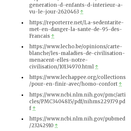
generation-d-enfants-d-interieur-a-
vu-le-jour-2620463
↑
https://reporterre.net/La-sedentarite-
met-en-danger-la-sante-de-95-des-
Francais
↑
https://www.lecho.be/opinions/carte-
blanche/les-maladies-de-civilisation-
menacent-elles-notre-
civilisation/10134970.html
↑
https://www.lechappee.org/collections
/pour-en-finir-avec/homo-confort
↑
https://www.ncbi.nlm.nih.gov/pmc/arti
cles/PMC3404815/pdf/nihms229379.pd
f
↑
https://www.ncbi.nlm.nih.gov/pubmed
/23242910
↑