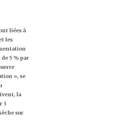
nt liées à
t les
gmentation
s de 5 % par
Guerre
tion », se
u
ivent, la
r 3
 sèche sur