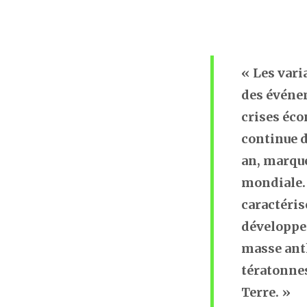
« Les vari
des événem
crises éc
continue d
an, marque
mondiale. 
caractéri
développem
masse anth
tératonnes
Terre. »