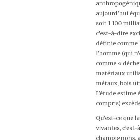
anthropogénique
aujourd’hui équi
soit 1 100 milli
c’est-à-dire exc
définie comme l
l’homme (qui n’
comme « déchets
matériaux utilis
métaux, bois uti
L’étude estime 
compris) excède
Qu’est-ce que la
vivantes, c’est-
champignons, arc