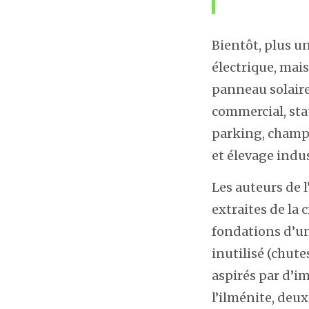
Bientôt, plus un
électrique, mai
panneau solaire
commercial, stat
parking, champ 
et élevage indus
Les auteurs de l
extraites de la 
fondations d’un
inutilisé (chute
aspirés par d’i
l’ilménite, deu