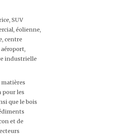
rice, SUV
cial, éolienne,
e, centre
 aéroport,
e industrielle
s matières
n pour les
si que le bois
 sédiments
con et de
secteurs