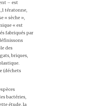
ent – est
1,1 tératonne,
se « sèche »,
nique « est
és fabriqués par
définissons
le des
gats, briques,
plastique.
e (déchets
 espèces
es bactéries,
tte étude, la