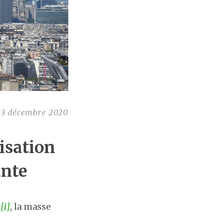
23 décembre 2020
isation
ante
e
[i]
, la masse