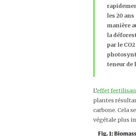
rapidement
les 20 ans
manière au
la défores
par le CO2
photosynth
teneur de
L’
effet fertilisa
plantes résulta
carbone. Cela se
végétale plus i