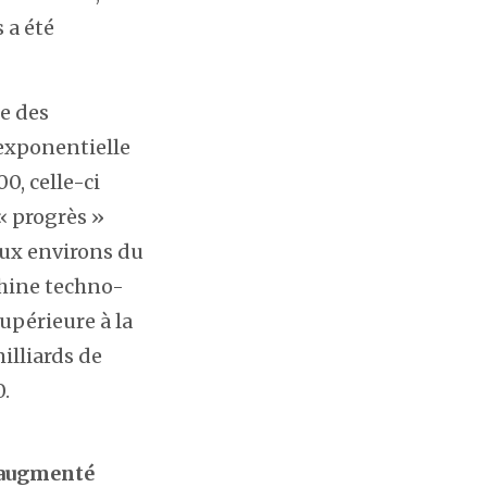
 a été
le des
 exponentielle
0, celle-ci
 « progrès »
 aux environs du
hine techno-
upérieure à la
illiards de
0.
a augmenté