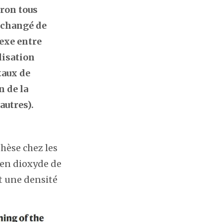
iron tous
s changé de
exe entre
lisation
taux de
n de la
 autres).
hèse chez les
 en dioxyde de
et une densité