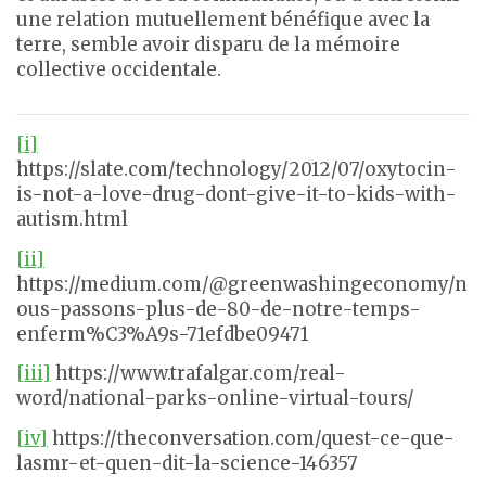
une relation mutuellement bénéfique avec la
terre, semble avoir disparu de la mémoire
collective occidentale.
[i]
https://slate.com/technology/2012/07/oxytocin-
is-not-a-love-drug-dont-give-it-to-kids-with-
autism.html
[ii]
https://medium.com/@greenwashingeconomy/n
ous-passons-plus-de-80-de-notre-temps-
enferm%C3%A9s-71efdbe09471
[iii]
https://www.trafalgar.com/real-
word/national-parks-online-virtual-tours/
[iv]
https://theconversation.com/quest-ce-que-
lasmr-et-quen-dit-la-science-146357