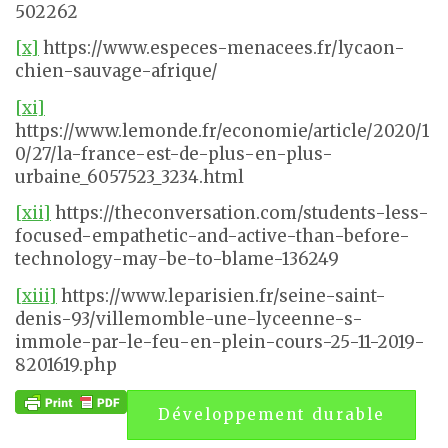
502262
[x]
https://www.especes-menacees.fr/lycaon-
chien-sauvage-afrique/
[xi]
https://www.lemonde.fr/economie/article/2020/1
0/27/la-france-est-de-plus-en-plus-
urbaine_6057523_3234.html
[xii]
https://theconversation.com/students-less-
focused-empathetic-and-active-than-before-
technology-may-be-to-blame-136249
[xiii]
https://www.leparisien.fr/seine-saint-
denis-93/villemomble-une-lyceenne-s-
immole-par-le-feu-en-plein-cours-25-11-2019-
8201619.php
Développement durable