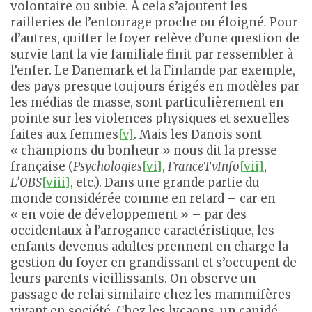
volontaire ou subie. À cela s’ajoutent les
railleries de l’entourage proche ou éloigné
.
Pour
d’autres, quitter le foyer relève d’une question de
survie tant la vie familiale finit par ressembler à
l’enfer. Le Danemark et la Finlande par exemple,
des pays presque toujours érigés en modèles par
les médias de masse, sont particulièrement en
pointe sur les violences physiques et sexuelles
faites aux femmes
[v]
. Mais les Danois sont
« champions du bonheur » nous dit la presse
française (
Psychologies
[vi]
,
FranceTvInfo
[vii]
,
L’OBS
[viii]
, etc.). Dans une grande partie du
monde considérée comme en retard – car en
« en voie de développement » – par des
occidentaux à l’arrogance caractéristique, les
enfants devenus adultes prennent en charge la
gestion du foyer en grandissant et s’occupent de
leurs parents vieillissants. On observe un
passage de relai similaire chez les mammifères
vivant en société. Chez les lycaons, un canidé