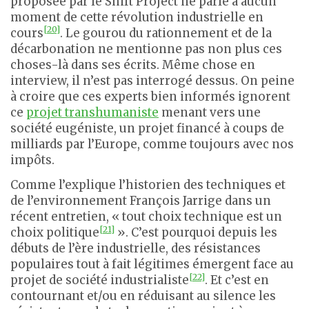
proposée par le Shift Project ne parle à aucun
moment de cette révolution industrielle en
[20]
cours
. Le gourou du rationnement et de la
décarbonation ne mentionne pas non plus ces
choses-là dans ses écrits. Même chose en
interview, il n’est pas interrogé dessus. On peine
à croire que ces experts bien informés ignorent
ce
projet transhumaniste
menant vers une
société eugéniste, un projet financé à coups de
milliards par l’Europe, comme toujours avec nos
impôts.
Comme l’explique l’historien des techniques et
de l’environnement François Jarrige dans un
récent entretien, « tout choix technique est un
[21]
choix politique
». C’est pourquoi depuis les
débuts de l’ère industrielle, des résistances
populaires tout à fait légitimes émergent face au
[22]
projet de société industrialiste
. Et c’est en
contournant et/ou en réduisant au silence les